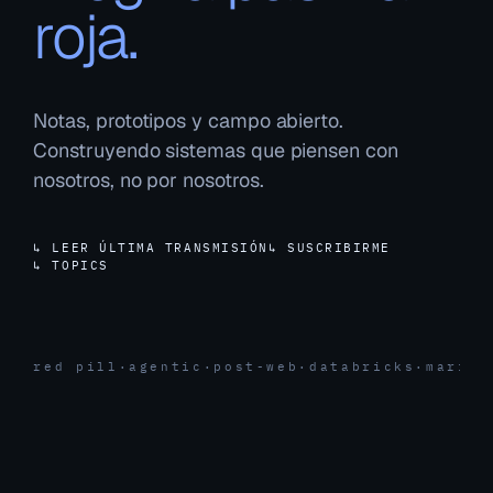
roja.
Notas, prototipos y campo abierto.
Construyendo sistemas que piensen con
nosotros, no por nosotros.
↳ LEER ÚLTIMA TRANSMISIÓN
↳ SUSCRIBIRME
↳ TOPICS
red pill
·
agentic
·
post-web
·
databricks
·
marita