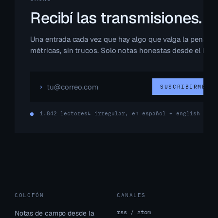
Recibí las transmisiones.
Una entrada cada vez que hay algo que valga la pena. Si
métricas, sin trucos. Solo notas honestas desde el bord
›
SUSCRIBIRME
→
1.842 lectores
↳ irregular, en español + english
COLOFÓN
CANALES
rss / atom
Notas de campo desde la