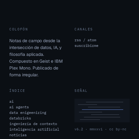
COLOFÓN
CANALES
rss / atom
Notas de campo desde la
suscribirme
intersección de datos, IA, y
filosofía aplicada.
Compuesto en Geist e IBM
Plex Mono. Publicado de
forma irregular.
ÍNDICE
SEÑAL
ai
ai agents
data enigeeniring
databricks
ingeniería de contexto
inteligencia artificial
v6.2 · mmxxvi · cc by-nc
noticias