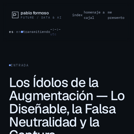
homenaje a
me
pablo formoso
index
cajal
presento
FUTURE / DATA & AI
–:–:–
es
·
en
transmitiendo
utc
ENTRADA
Los Ídolos de la
Augmentación — Lo
Diseñable, la Falsa
Neutralidad y la