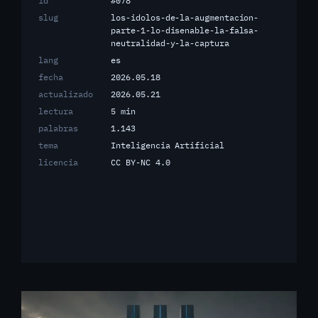
id
#078
slug
los-idolos-de-la-augmentacion-
parte-1-lo-disenable-la-falsa-
neutralidad-y-la-captura
lang
es
fecha
2026.05.18
actualizado
2026.05.21
lectura
5 min
palabras
1.143
tema
Inteligencia Artificial
licencia
CC BY-NC 4.0