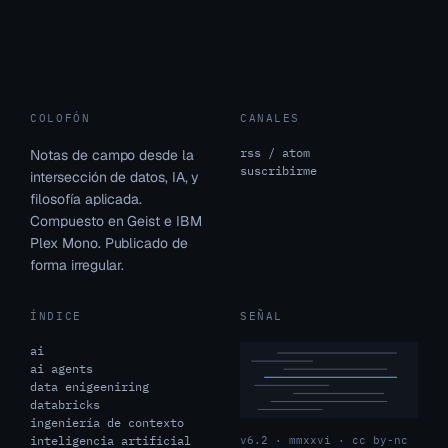
COLOFÓN
CANALES
rss / atom
Notas de campo desde la
suscribirme
intersección de datos, IA, y
filosofía aplicada.
Compuesto en Geist e IBM
Plex Mono. Publicado de
forma irregular.
ÍNDICE
SEÑAL
ai
ai agents
data enigeeniring
databricks
ingeniería de contexto
inteligencia artificial
v6.2 · mmxxvi · cc by-nc