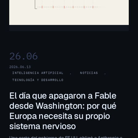
26.06
2026.06.13
INTELIGENCIA ARTIFICIAL
, 
NOTICIAS
, 
TECNOLOGÍA Y DESARROLLO
El día que apagaron a Fable
desde Washington: por qué
Europa necesita su propio
sistema nervioso
Una carta del gobierno de EE.UU. obligó a Anthropic a