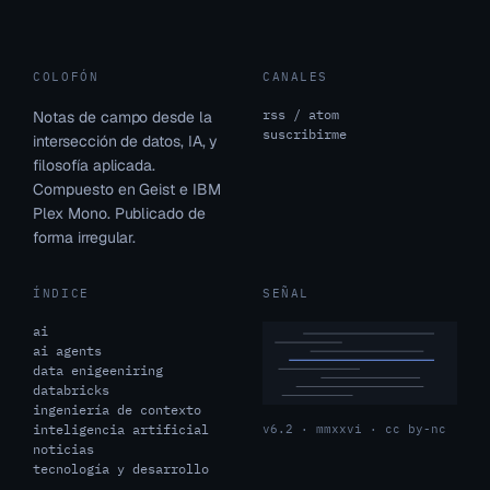
COLOFÓN
CANALES
rss / atom
Notas de campo desde la
suscribirme
intersección de datos, IA, y
filosofía aplicada.
Compuesto en Geist e IBM
Plex Mono. Publicado de
forma irregular.
ÍNDICE
SEÑAL
ai
ai agents
data enigeeniring
databricks
ingeniería de contexto
inteligencia artificial
v6.2 · mmxxvi · cc by-nc
noticias
tecnología y desarrollo