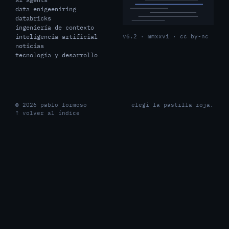
data enigeeniring
databricks
ingeniería de contexto
inteligencia artificial
v6.2 · mmxxvi · cc by-nc
noticias
tecnología y desarrollo
© 2026 pablo formoso
elegí la pastilla roja.
↑ volver al índice