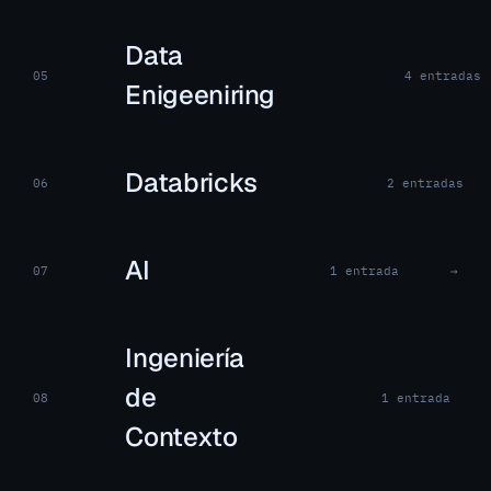
Data
05
4 entradas
Enigeeniring
Databricks
06
2 entradas
AI
07
1 entrada
→
Ingeniería
de
08
1 entrada
Contexto