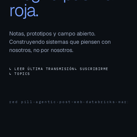
roja.
Notas, prototipos y campo abierto.
Construyendo sistemas que piensen con
nosotros, no por nosotros.
↳ LEER ÚLTIMA TRANSMISIÓN
↳ SUSCRIBIRME
↳ TOPICS
red pill
·
agentic
·
post-web
·
databricks
·
marita