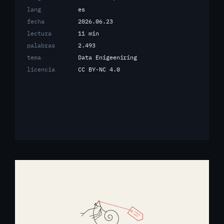
lang
es
fecha
2026.06.23
lectura
11 min
palabras
2.493
tema
Data Enigeeniring
licencia
CC BY-NC 4.0