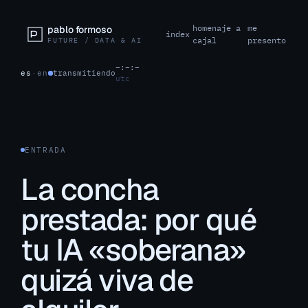
homenaje a
me
pablo formoso
index
cajal
presento
FUTURE / DATA & AI
–:–:–
es
·
en
transmitiendo
utc
ENTRADA
La concha
prestada: por qué
tu IA «soberana»
quizá viva de