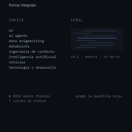
forma irregular.
ÍNDICE
SEÑAL
ai
ai agents
data enigeeniring
databricks
ingeniería de contexto
inteligencia artificial
v6.2 · mmxxvi · cc by-nc
noticias
tecnología y desarrollo
© 2026 pablo formoso
elegí la pastilla roja.
↑ volver al índice