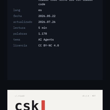
code
lang
es
fecha
2026.05.22
actualizado
2026.07.26
lectura
5 min
palabras
1.178
tema
AI Agents
licencia
CC BY-NC 4.0