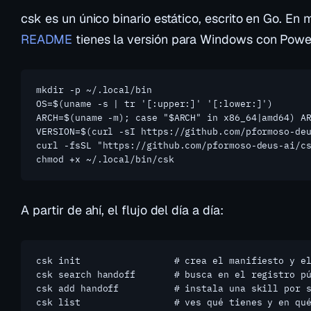
csk es un único binario estático, escrito en Go. En 
README
tienes la versión para Windows con Power
mkdir -p ~/.local/bin

OS=$(uname -s | tr '[:upper:]' '[:lower:]')

ARCH=$(uname -m); case "$ARCH" in x86_64|amd64) AR
VERSION=$(curl -sI https://github.com/pformoso-deu
curl -fsSL "https://github.com/pformoso-deus-ai/cs
chmod +x ~/.local/bin/csk
A partir de ahí, el flujo del día a día:
csk init                 # crea el manifiesto y el
csk search handoff       # busca en el registro pú
csk add handoff          # instala una skill por s
csk list                 # ves qué tienes y en qu