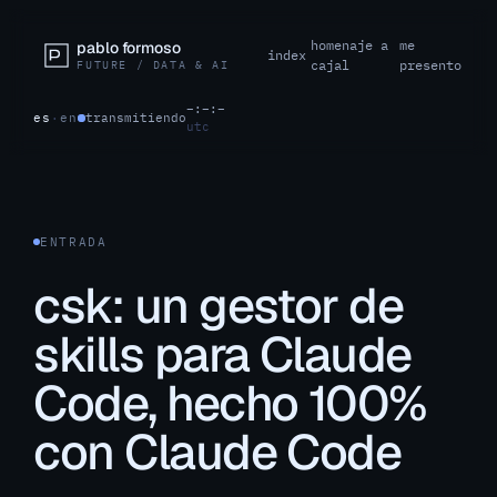
homenaje a
me
pablo formoso
index
cajal
presento
FUTURE / DATA & AI
–:–:–
es
·
en
transmitiendo
utc
ENTRADA
csk: un gestor de
skills para Claude
Code, hecho 100%
con Claude Code