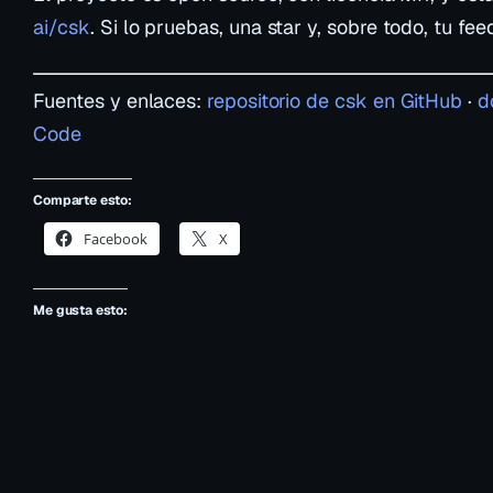
ai/csk
. Si lo pruebas, una
star
y, sobre todo, tu
fee
Fuentes y enlaces:
repositorio de csk en GitHub
·
d
Code
Comparte esto:
Facebook
X
Me gusta esto: