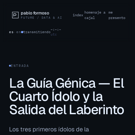
homenaje a
me
pablo formoso
index
cajal
presento
FUTURE / DATA & AI
–:–:–
es
·
en
transmitiendo
utc
ENTRADA
La Guía Génica — El
Cuarto Ídolo y la
Salida del Laberinto
Los tres primeros ídolos de la