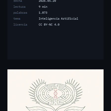
fecha
2026.05.20
lectura
9 min
palabras
1.873
tema
Inteligencia Artificial
licencia
CC BY-NC 4.0