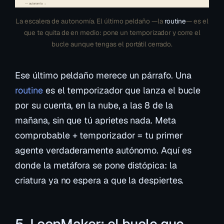
— autonomía →
La escalera de autonomía. El último peldaño —la
routine
— es el
que te quita de en medio: pone un temporizador y corre el
bucle aunque tengas el portátil cerrado.
Ese último peldaño merece un párrafo. Una
routine
es el temporizador que lanza el bucle
por su cuenta, en la nube, a las 8 de la
mañana, sin que tú aprietes nada. Meta
comprobable + temporizador = tu primer
agente verdaderamente autónomo. Aquí es
donde la metáfora se pone distópica: la
criatura ya no espera a que la despiertes.
5. LoopMaker: el bucle que