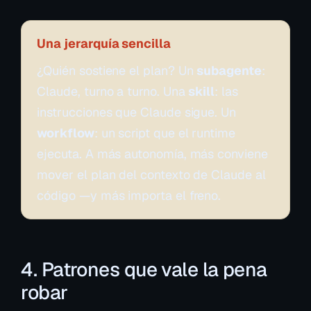
Una jerarquía sencilla
¿Quién sostiene el plan? Un
subagente
:
Claude, turno a turno. Una
skill
: las
instrucciones que Claude sigue. Un
workflow
: un script que el runtime
ejecuta. A más autonomía, más conviene
mover el plan del contexto de Claude al
código —y más importa el freno.
4. Patrones que vale la pena
robar