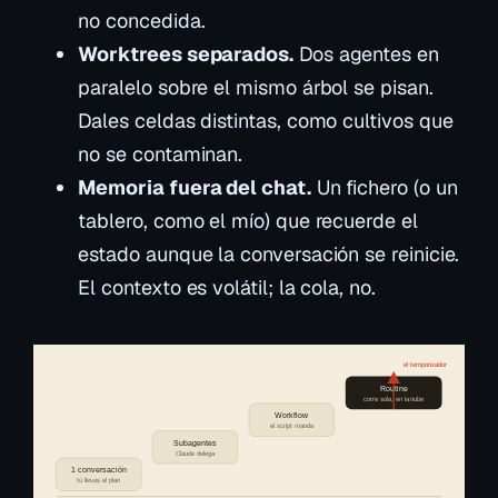
no concedida.
Worktrees separados.
Dos agentes en
paralelo sobre el mismo árbol se pisan.
Dales celdas distintas, como cultivos que
no se contaminan.
Memoria fuera del chat.
Un fichero (o un
tablero, como el mío) que recuerde el
estado aunque la conversación se reinicie.
El contexto es volátil; la cola, no.
el temporizador
Routine
corre sola, en la nube
Workflow
el script manda
Subagentes
Claude delega
1 conversación
tú llevas el plan