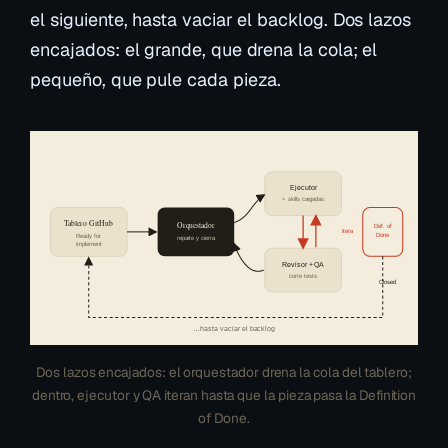
el siguiente, hasta vaciar el backlog. Dos lazos
encajados: el grande, que drena la cola; el
pequeño, que pule cada pieza.
Ejecutor
+ skills cargadas
Tablero GitHub
Orquestador
Def. of
itera
Done
Ready for
reparte y cierra
implement
Revisor + QA
corre tests
Closed
…hasta vaciar el backlog
Dos lazos encajados: el orquestador drena la cola del tablero;
dentro, ejecutor y QA iteran hasta que la pieza pasa la Definition
of Done.