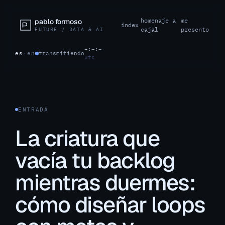
homenaje a
me
pablo formoso
index
cajal
presento
FUTURE / DATA & AI
–:–:–
es
·
en
transmitiendo
utc
ENTRADA
La criatura que
vacía tu backlog
mientras duermes:
cómo diseñar loops