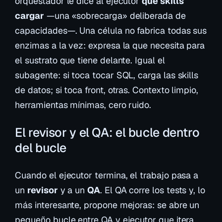
orquestador le dice al ejecutor
qué skills
cargar
—una «sobrecarga» deliberada de
capacidades—. Una célula no fabrica todas sus
enzimas a la vez: expresa la que necesita para
el sustrato que tiene delante. Igual el
subagente: si toca tocar SQL, carga las skills
de datos; si toca front, otras. Contexto limpio,
herramientas mínimas, cero ruido.
El revisor y el QA: el bucle dentro
del bucle
Cuando el ejecutor termina, el trabajo pasa a
un
revisor
y a un
QA
. El QA corre los tests y, lo
más interesante,
propone mejoras
: se abre un
pequeño bucle entre QA y ejecutor que itera