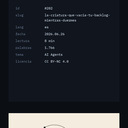
id
#202
slug
la-criatura-que-vacia-tu-backlog-
mientras-duermes
lang
es
fecha
2026.06.26
lectura
8 min
palabras
1.766
tema
AI Agents
licencia
CC BY-NC 4.0