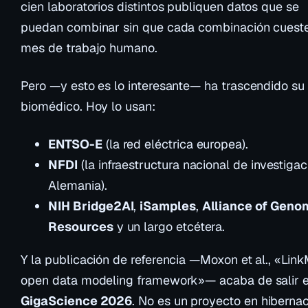
cien laboratorios distintos publiquen datos que se
puedan combinar sin que cada combinación cuest
mes de trabajo humano.
Pero —y esto es lo interesante— ha trascendido su
biomédico. Hoy lo usan:
ENTSO-E
(la red eléctrica europea).
NFDI
(la infraestructura nacional de investiga
Alemania).
NIH Bridge2AI
,
iSamples
,
Alliance of Geno
Resources
y un largo etcétera.
Y la publicación de referencia —Moxon et al.,
«Link
open data modeling framework»
— acaba de salir 
GigaScience 2026
. No es un proyecto en hibernac