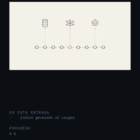
EN ESTA ENTRADA
índice generado al cargar
—
PROGRESO
0 %