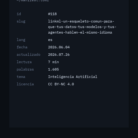
~/manifest.toml
id
#118
slug
linkml-un-esqueleto-comun-para-
que-tus-datos-tus-modelos-y-tus-
agentes-hablen-el-mismo-idioma
lang
es
fecha
2026.06.04
actualizado
2026.07.26
lectura
7 min
palabras
1.605
tema
Inteligencia Artificial
licencia
CC BY-NC 4.0