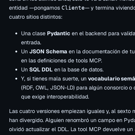
entidad —pongamos
— y termina viviend
Cliente
cuatro sitios distintos:
Una clase
Pydantic
en el backend para valid
entrada.
Un
JSON Schema
en la documentación de tu
en las definiciones de tools MCP.
Un
SQL DDL
en la base de datos.
Y, si tienes mala suerte, un
vocabulario semá
(RDF, OWL, JSON-LD) para algún consorcio o c
que exige interoperabilidad.
Las cuatro versiones empiezan iguales y, al sexto 
han divergido. Alguien renombró un campo en Pyda
olvidó actualizar el DDL. La tool MCP devuelve u