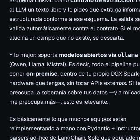
esquema LinkML como
contrato de extracción
. 
al LLM un texto libre y le pides que extraiga inform
estructurada conforme a ese esquema. La salida s
valida automáticamente contra el contrato. Si el m
alucina un campo que no existe, se descarta.
Y lo mejor: soporta
modelos abiertos vía
ollama
(Qwen, Llama, Mistral). Es decir, todo el pipeline p
correr
on-premise
, dentro de tu propio DGX Spark 
hardware que tengas, sin tocar APIs externas. Si t
preocupa la soberanía sobre tus datos —y a mí cad
me preocupa más—, esto es relevante.
Es básicamente lo que muchos equipos están
reimplementando a mano con Pydantic + Instructo
parsers ad-hoc de LangChain. Solo que aquí, adem