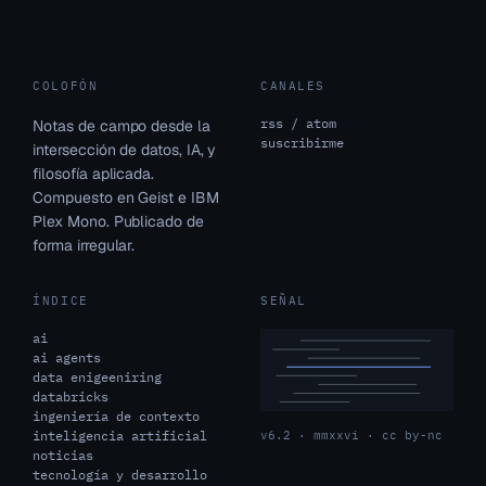
COLOFÓN
CANALES
rss / atom
Notas de campo desde la
suscribirme
intersección de datos, IA, y
filosofía aplicada.
Compuesto en Geist e IBM
Plex Mono. Publicado de
forma irregular.
ÍNDICE
SEÑAL
ai
ai agents
data enigeeniring
databricks
ingeniería de contexto
inteligencia artificial
v6.2 · mmxxvi · cc by-nc
noticias
tecnología y desarrollo