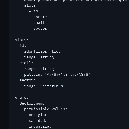
    slots:

      - id

      - nombre

      - email

      - sector

slots:

  id:

    identifier: true

    range: string

  email:

    range: string

    pattern: "^\\S+@\\S+\\.\\S+$"

  sector:

    range: SectorEnum

enums:

  SectorEnum:

    permissible_values:

      energia:

      sanidad:

      industria: