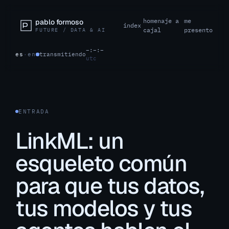
homenaje a
me
pablo formoso
index
cajal
presento
FUTURE / DATA & AI
–:–:–
es
·
en
transmitiendo
utc
ENTRADA
LinkML: un
esqueleto común
para que tus datos,
tus modelos y tus