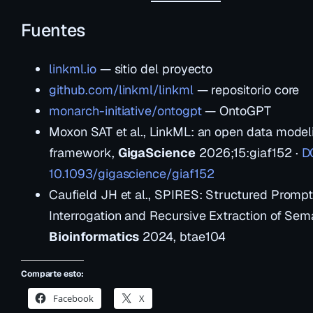
Fuentes
linkml.io
— sitio del proyecto
github.com/linkml/linkml
— repositorio core
monarch-initiative/ontogpt
— OntoGPT
Moxon SAT et al.,
LinkML: an open data model
framework
,
GigaScience
2026;15:giaf152 ·
D
10.1093/gigascience/giaf152
Caufield JH et al.,
SPIRES: Structured Promp
Interrogation and Recursive Extraction of Sem
Bioinformatics
2024, btae104
Comparte esto:
Facebook
X