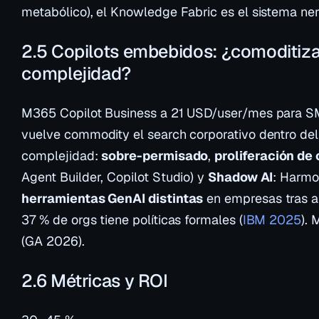
metabólico), el Knowledge Fabric es el sistema ner
2.5 Copilots embebidos: ¿comoditiz
complejidad?
M365 Copilot Business a 21 USD/user/mes para 
vuelve commodity el search corporativo dentro de
complejidad:
sobre-permisado
,
proliferación de 
Agent Builder, Copilot Studio) y
Shadow AI
: Harmo
herramientas GenAI distintas
en empresas tras an
37 % de orgs tiene políticas formales (
IBM 2025
).
(GA 2026).
2.6 Métricas y ROI