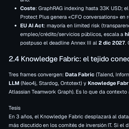
Coste
: GraphRAG indexing hasta 33K USD; el
Protect Plus genera «CFO conversations» en r
EU AI Act
: mayoría en
limited risk
(transparenc
empleo/crédito/servicios públicos, escala a
h
postpuso el deadline Annex III al
2 dic 2027
.
2.4 Knowledge Fabric: el tejido cone
Tres frames convergen:
Data Fabric
(Talend, Inform
LLM
(Neo4j, Stardog, Ontotext) y
Knowledge Fabr
Atlassian Teamwork Graph). Es lo que da contexto 
Tesis
En 3 años, el Knowledge Fabric desplazará al data
más discutido en los comités de inversión IT. Si el 