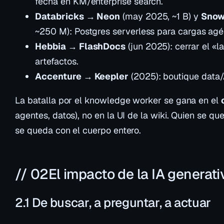
fecha en KM/enterprise search.
Databricks → Neon
(may 2025, ~1 B) y
Snow
~250 M): Postgres serverless para cargas agé
Hebbia → FlashDocs
(jun 2025): cerrar el «l
artefactos.
Accenture → Keepler
(2025): boutique data/
La batalla por el knowledge worker se gana en el
agentes, datos), no en la UI de la wiki. Quien se qu
se queda con el cuerpo entero.
// 02
El impacto de la IA generat
2.1 De buscar, a preguntar, a actuar