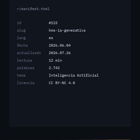
~/manifest.toml
id
#115
slug
kms-ia-generativa
lang
es
fecha
2026.06.04
actualizado
2026.07.26
lectura
12 min
palabras
2.742
tema
Inteligencia Artificial
licencia
CC BY-NC 4.0