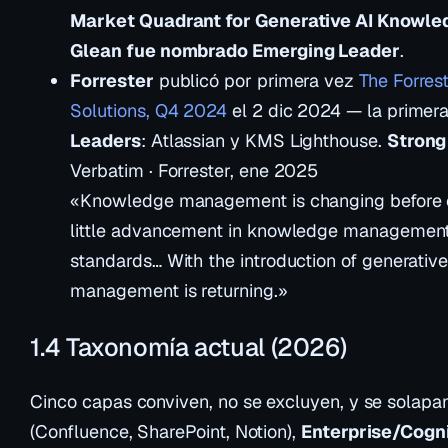
Market Quadrant for Generative AI Know
Glean fue nombrado Emerging Leader
.
Forrester
publicó por primera vez
The Forre
Solutions, Q4 2024
el 2 dic 2024 — la primera
Leaders
: Atlassian y KMS Lighthouse.
Strong
Verbatim · Forrester, ene 2025
«Knowledge management is changing before o
little advancement in knowledge management (
standards… With the introduction of generativ
management is returning.»
1.4 Taxonomía actual (2026)
Cinco capas conviven, no se excluyen, y se solap
(Confluence, SharePoint, Notion),
Enterprise/Cogn