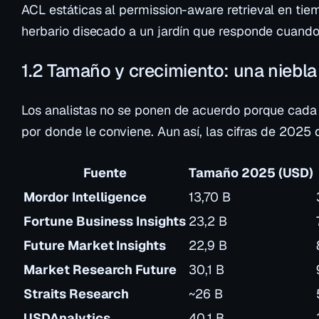
ACL estáticas al
permission-aware retrieval
en tiem
herbario disecado a un jardín que responde cuando 
1.2 Tamaño y crecimiento: una niebla
Los analistas no se ponen de acuerdo porque cada 
por donde le conviene. Aun así, las cifras de 2025
Fuente
Tamaño 2025 (USD)
Mordor Intelligence
13,70 B
Fortune Business Insights
23,2 B
Future Market Insights
22,9 B
Market Research Future
30,1 B
Straits Research
~26 B
USDAnalytics
40,1 B