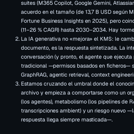
suites (M365 Copilot, Google Gemini, Atlassia
acuerdo en el tamaño (de 13,7 B USD según Mo
Fortune Business Insights en 2025), pero coin
(11–26 % CAGR) hasta 2030–2034. Hay torment
La IA generativa no «mejora» el KMS: le cambi
documento, es la respuesta sintetizada. La int
conversación (y pronto, el agente que ejecuta p
tradicional —permisos basados en ficheros— 
GraphRAG, agentic retrieval, context engineeri
Estamos cruzando el umbral donde el conocim
archivo y empieza a comportarse como un org
(los agentes), metabolismo (los pipelines de 
transcripciones ambient) y un riesgo nuevo —l
respuesta llega siempre masticada—.