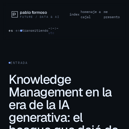
homenaje a
me
pablo formoso
index
cajal
presento
FUTURE / DATA & AI
–:–:–
es
·
en
transmitiendo
utc
ENTRADA
Knowledge
Management en la
era de la IA
generativa: el