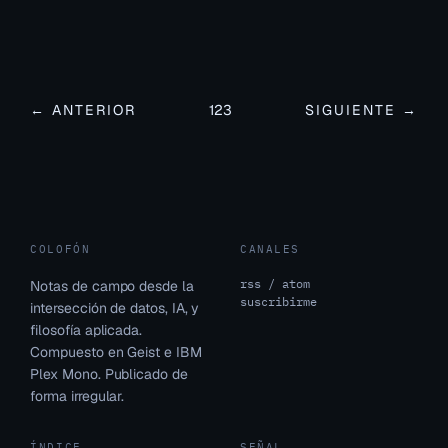
← ANTERIOR
1
2
3
SIGUIENTE →
COLOFÓN
CANALES
rss / atom
Notas de campo desde la
suscribirme
intersección de datos, IA, y
filosofía aplicada.
Compuesto en Geist e IBM
Plex Mono. Publicado de
forma irregular.
ÍNDICE
SEÑAL